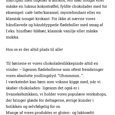
marcipan med ingefær & abrikos, ren blød nougat eller
måske en luksus kokostrøffel, fyldte chokolader med for
eksempel: café-latte/karamel, myntefondant eller en
klassisk nougat-krokant. For ikke at nævne vores
håndlavede og hånddyppede flødeboller med smag af
f.eks. hindbær-blåbær, klassisk vanilje eller måske
mokka.
Hos os er der altid plads til alle!
Til børnene er vores chokoladeslikkepinde altid en
vinder – ligesom flødebollerne som oftest frembringer
vores absolutte yndlingslyd: ”Uhmmmm…”.
I værkstedet kan børn som voksne kigge med, når vi
skaber chokoladen- ligesom det også er i
Svanekebutikken, vi holder vores populære workshops,
der bringer glæde for deltagerne, øvrige kunder i
butikken og selvfølgelig for os.
Mange af vores produkter er gluten- og laktosefri