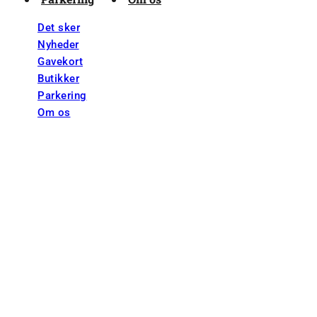
Det sker
Nyheder
Gavekort
Butikker
Parkering
Om os
Sørine
Lille Torv 9