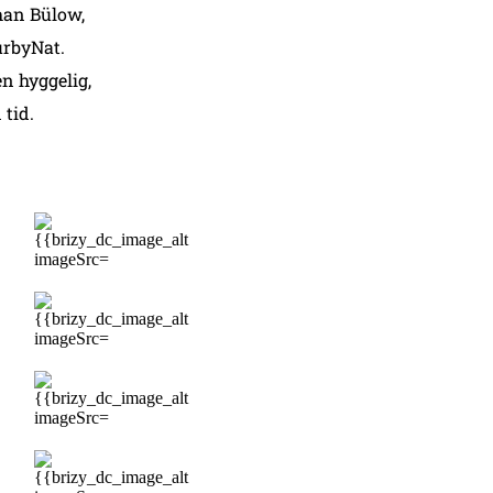
han Bülow,
urbyNat.
en hyggelig,
 tid.