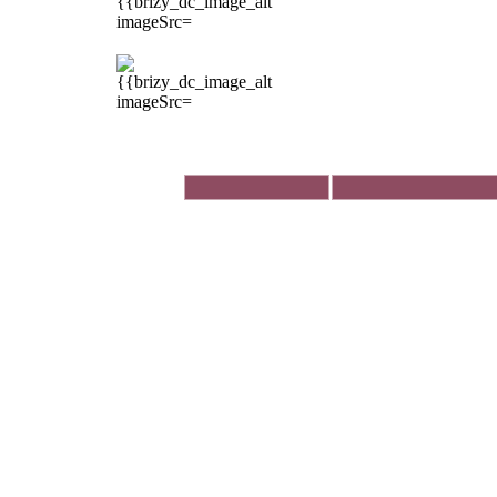
Åbningstider
Mandag
09.30-17.30
Tirsdag
09.30-17.30
Onsdag
09.30-17.30
Torsdag
09.30-17.30
Fredag
09.30-17.30
Lørdag
09.30-13.00