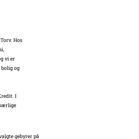
 Torv. Hos
i,
g vi er
 bolig og
redit. I
særlige
valgte gebyrer på