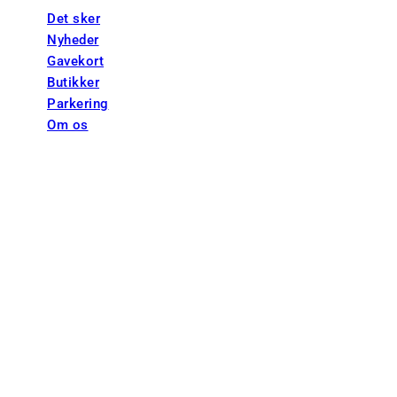
Det sker
Nyheder
Gavekort
Butikker
Parkering
Om os
+45 44 55 55 00
ce