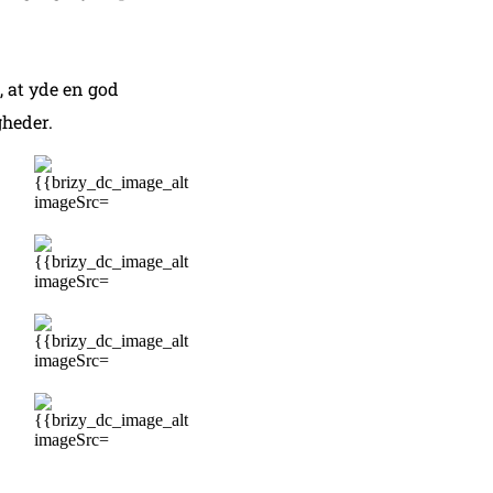
, at yde en god
gheder.