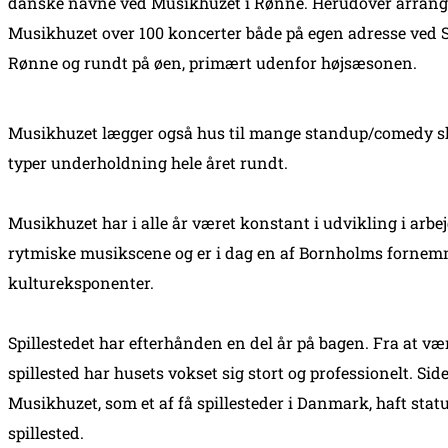
danske navne ved Musikhuzet i Rønne. Herudover arrang
Musikhuzet over 100 koncerter både på egen adresse ved S
Rønne og rundt på øen, primært udenfor højsæsonen.
Musikhuzet lægger også hus til mange standup/comedy 
typer underholdning hele året rundt.
Musikhuzet har i alle år været konstant i udvikling i arbej
rytmiske musikscene og er i dag en af Bornholms fornem
kultureksponenter.
Spillestedet har efterhånden en del år på bagen. Fra at vær
spillested har husets vokset sig stort og professionelt. Sid
Musikhuzet, som et af få spillesteder i Danmark, haft stat
spillested.