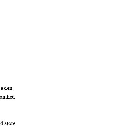
de den
somhed
d store