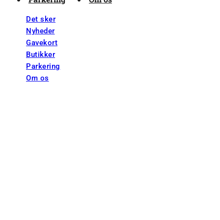
Det sker
Nyheder
Gavekort
Butikker
Parkering
Om os
ne
+45 56 95 94 04