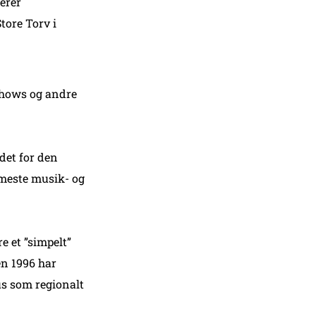
erer
tore Torv i
shows og andre
det for den
meste musik- og
e et ”simpelt”
en 1996 har
us som regionalt