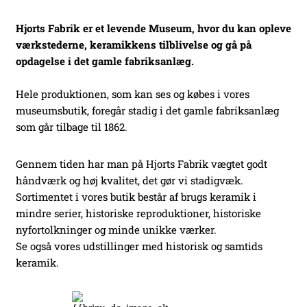
Hjorts Fabrik er et levende Museum, hvor du kan opleve
værkstederne, keramikkens tilblivelse og gå på
opdagelse i det gamle fabriksanlæg.
Hele produktionen, som kan ses og købes i vores
museumsbutik, foregår stadig i det gamle fabriksanlæg
som går tilbage til 1862.
Gennem tiden har man på Hjorts Fabrik vægtet godt
håndværk og høj kvalitet, det gør vi stadigvæk.
Sortimentet i vores butik består af brugs keramik i
mindre serier, historiske reproduktioner, historiske
nyfortolkninger og minde unikke værker.
Se også vores udstillinger med historisk og samtids
keramik.